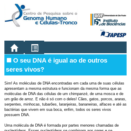
O seu DNA é igual ao de outros
seres vivos?
Sim! As moléculas de DNA encontradas em cada uma de suas células
apresentam a mesma estrutura e funcionam da mesma forma que as
moléculas de DNA das células de um chimpanzé, de uma mosca e de
um grão de arroz. E não é só com o deles! Cães, gatos, porcos, araras,
serpentes, minhocas, tubarões, laranjeiras, bananeiras, alfaces e até as
bactérias que vivem em sua boca, enfim, todos os seres vivos
possuem DNA.
Uma molécula de DNA é formada por partes menores chamadas de
nucleotídeos. Esses nucleotídeos se combinam aos pares e se